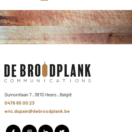
Dumontlaan 7 , 3870 Heers , België
0476 65 00 23
eric.dupain@debroodplank.be
Facebook
Instagram
LinkedIn
Twitter