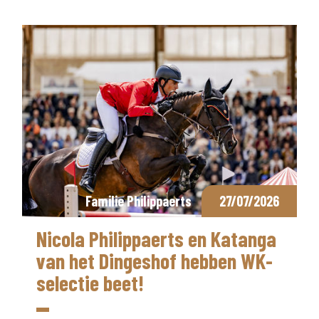
Familie Philippaerts
27/07/2026
Nicola Philippaerts en Katanga
van het Dingeshof hebben WK-
selectie beet!