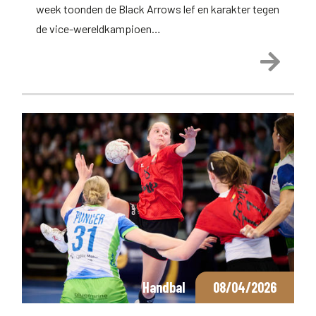
week toonden de Black Arrows lef en karakter tegen
de vice-wereldkampioen…
Lees 
Handbal
08/04/2026