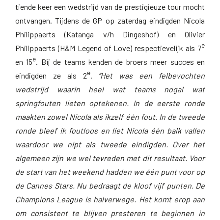
tiende keer een wedstrijd van de prestigieuze tour mocht
ontvangen. Tijdens de GP op zaterdag eindigden Nicola
Philippaerts (Katanga v/h Dingeshof) en Olivier
e
Philippaerts (H&M Legend of Love) respectievelijk als 7
e
en 15
. Bij de teams kenden de broers meer succes en
e
eindigden ze als 2
.
“Het was een felbevochten
wedstrijd waarin heel wat teams nogal wat
springfouten lieten optekenen. In de eerste ronde
maakten zowel Nicola als ikzelf één fout. In de tweede
ronde bleef ik foutloos en liet Nicola één balk vallen
waardoor we nipt als tweede eindigden. Over het
algemeen zijn we wel tevreden met dit resultaat. Voor
de start van het weekend hadden we één punt voor op
de Cannes Stars. Nu bedraagt de kloof vijf punten. De
Champions League is halverwege. Het komt erop aan
om consistent te blijven presteren te beginnen in