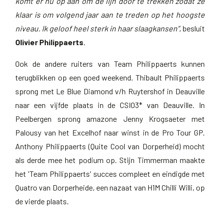
komt er nu op aan om de lijn door te trekken zodat ze
klaar is om volgend jaar aan te treden op het hoogste
niveau. Ik geloof heel sterk in haar slaagkansen”
, besluit
Olivier Philippaerts
.
Ook de andere ruiters van Team Philippaerts kunnen
terugblikken op een goed weekend. Thibault Philippaerts
sprong met Le Blue Diamond v/h Ruytershof in Deauville
naar een vijfde plaats in de CSIO3* van Deauville. In
Peelbergen sprong amazone Jenny Krogsaeter met
Palousy van het Excelhof naar winst in de Pro Tour GP.
Anthony Philippaerts (Quite Cool van Dorperheid) mocht
als derde mee het podium op. Stijn Timmerman maakte
het 'Team Philippaerts' succes compleet en eindigde met
Quatro van Dorperheide, een nazaat van H1M Chilli Willi, op
de vierde plaats.