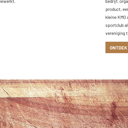
eewerkt.
bedrijf, org
product, ee
kleine KMO a
sportclub al
vereniging t
ONTDEK