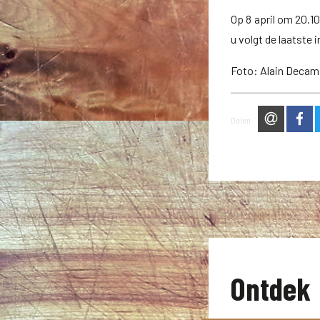
Op 8 april om 20.1
u volgt de laatste 
Foto: Alain Deca
via e-ma
op
Delen
Ontdek