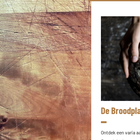
De Broodpl
Ontdek een varia a