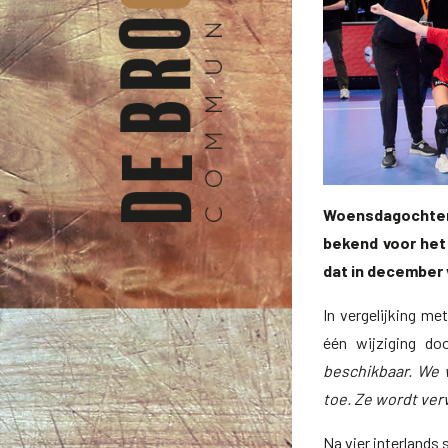
Woensdagochten
bekend voor het 
dat in december v
In vergelijking m
één wijziging do
beschikbaar. We 
toe. Ze wordt ver
Na vier interlands