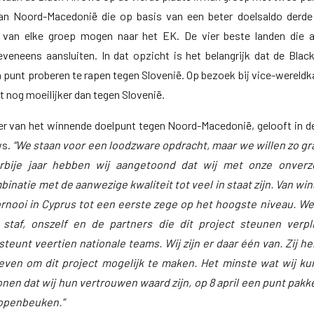
dan Noord-Macedonië die op basis van een beter doelsaldo derde 
 van elke groep mogen naar het EK. De vier beste landen die a
eneens aansluiten. In dat opzicht is het belangrijk dat de Blac
 punt proberen te rapen tegen Slovenië. Op bezoek bij vice-werel
t nog moeilijker dan tegen Slovenië.
er van het winnende doelpunt tegen Noord-Macedonië, gelooft in d
ws.
“We staan voor een loodzware opdracht, maar we willen zo gr
rbije jaar hebben wij aangetoond dat wij met onze onverze
binatie met de aanwezige kwaliteit tot veel in staat zijn. Van win
ornooi in Cyprus tot een eerste zege op het hoogste niveau. We 
 staf, onszelf en de partners die dit project steunen verpl
 steunt veertien nationale teams. Wij zijn er daar één van. Zij h
even om dit project mogelijk te maken. Het minste wat wij k
nen dat wij hun vertrouwen waard zijn, op 8 april een punt pakk
 openbeuken.”