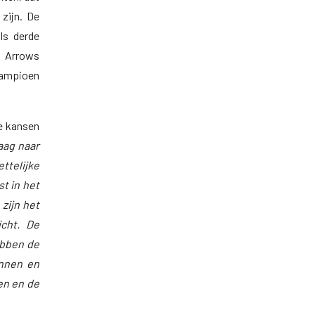
zijn. De
ls derde
k Arrows
dkampioen
e kansen
aag naar
ttelijke
st in het
zijn het
icht. De
ebben de
unnen en
en en de