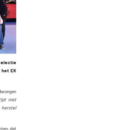
electie
n het EK
edwongen
ijd niet
 herstel
nten, dat