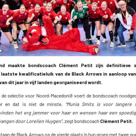
d maakte bondscoach Clément Petit zijn definitieve s
laatste kwalificatieluik van de Black Arrows in aanloop va
an dit jaar in vijf landen georganiseerd wordt.
et de selectie voor Noord-Macedonië voert de bondscoach noodg
or en dat is niet de minste.
“Munia Smits is voor langere t
vinden het erg jammer voor haar en wensen haar een spoedig
vangen door Lorelien Huygen”
, zegt bondscoach
Clément Petit
.
 staan de Black Arrows op de vierde plaats in hun groep met twee pu