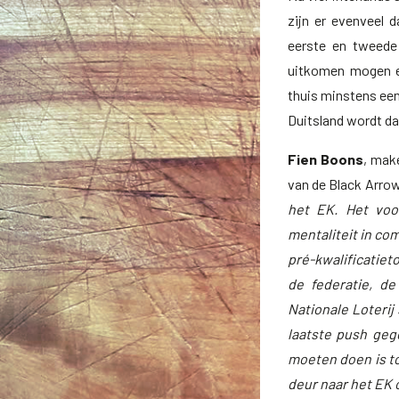
zijn er evenveel 
eerste en tweede
uitkomen mogen ev
thuis minstens een
Duitsland wordt da
Fien Boons
, mak
van de Black Arro
het EK. Het voo
mentaliteit in com
pré-kwalificatiet
de federatie, de
Nationale Loterij
laatste push geg
moeten doen is to
deur naar het EK