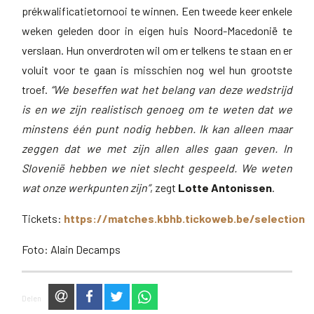
prékwalificatietornooi te winnen. Een tweede keer enkele
weken geleden door in eigen huis Noord-Macedonië te
verslaan. Hun onverdroten wil om er telkens te staan en er
voluit voor te gaan is misschien nog wel hun grootste
troef.
“We beseffen wat het belang van deze wedstrijd
is en we zijn realistisch genoeg om te weten dat we
minstens één punt nodig hebben. Ik kan alleen maar
zeggen dat we met zijn allen alles gaan geven. In
Slovenië hebben we niet slecht gespeeld. We weten
wat onze werkpunten zijn”
, zegt
Lotte Antonissen
.
Tickets:
https://matches.kbhb.tickoweb.be/selection
Foto: Alain Decamps
via e-mail
op Facebook
op Twitter
via WhatsApp
Delen