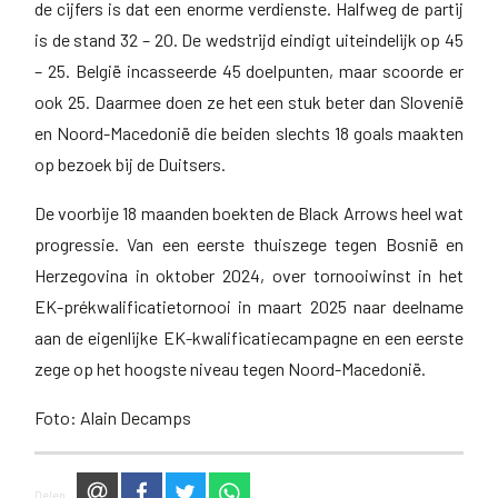
de cijfers is dat een enorme verdienste. Halfweg de partij
is de stand 32 – 20. De wedstrijd eindigt uiteindelijk op 45
– 25. België incasseerde 45 doelpunten, maar scoorde er
ook 25. Daarmee doen ze het een stuk beter dan Slovenië
en Noord-Macedonië die beiden slechts 18 goals maakten
op bezoek bij de Duitsers.
De voorbije 18 maanden boekten de Black Arrows heel wat
progressie. Van een eerste thuiszege tegen Bosnië en
Herzegovina in oktober 2024, over tornooiwinst in het
EK-prékwalificatietornooi in maart 2025 naar deelname
aan de eigenlijke EK-kwalificatiecampagne en een eerste
zege op het hoogste niveau tegen Noord-Macedonië.
Foto: Alain Decamps
via e-mail
op Facebook
op Twitter
via WhatsApp
Delen