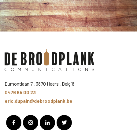
Dumontlaan 7 , 3870 Heers , België
0476 65 00 23
eric.dupain@debroodplank.be
Facebook
Instagram
LinkedIn
Twitter