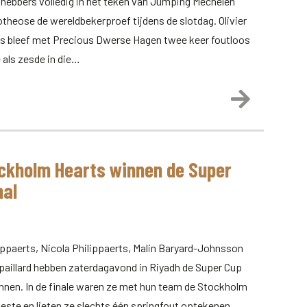
fhebbers volledig in het teken van Jumping Mechelen
theose de wereldbekerproef tijdens de slotdag. Olivier
ts bleef met Precious Dwerse Hagen twee keer foutloos
 als zesde in die…
Lees meer
ckholm Hearts winnen de Super
nal
lippaerts, Nicola Philippaerts, Malin Baryard-Johnsson
Epaillard hebben zaterdagavond in Riyadh de Super Cup
nnen. In de finale waren ze met hun team de Stockholm
este en lieten ze slechts één springfout optekenen.