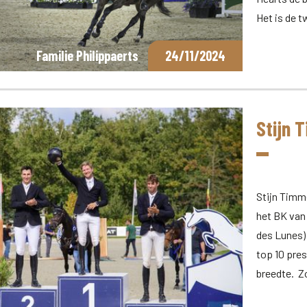
Het is de 
Familie Philippaerts
24/11/2024
Stijn 
Stijn Timm
het BK van 
des Lunes) 
top 10 pres
breedte. 