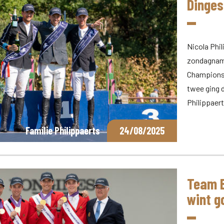
Dinges
Nicola Phi
zondagnami
Champions 
twee ging d
Philippaer
Familie Philippaerts
24/08/2025
Team B
wint g