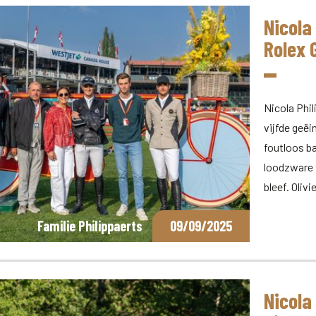
Nicola
Rolex 
Nicola Phi
vijfde geë
foutloos b
loodzware 
bleef. Oliv
Familie Philippaerts
09/09/2025
Nicola