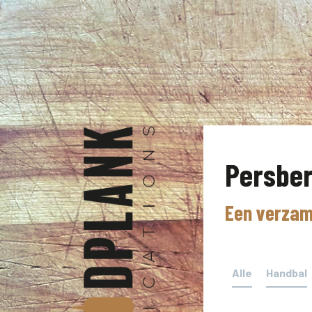
Persber
Een verzam
Alle
Handbal