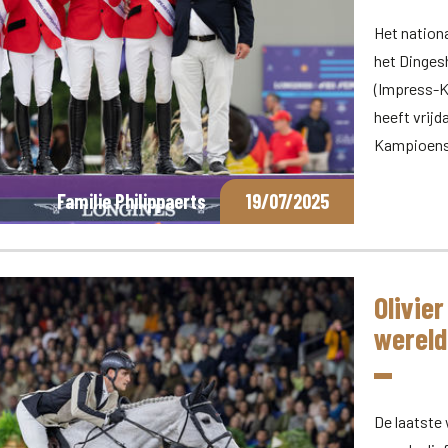
Het nation
het Dinges
(Impress-K
heeft vrij
Kampioens
Familie Philippaerts
19/07/2025
Olivier
wereld
De laatste 