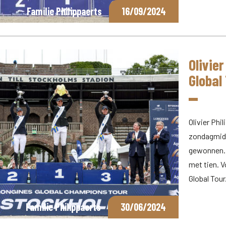
Familie Philippaerts
16/09/2024
Olivie
Global
Olivier Phi
zondagmidd
gewonnen. 
met tien. V
Global Tour
Familie Philippaerts
30/06/2024