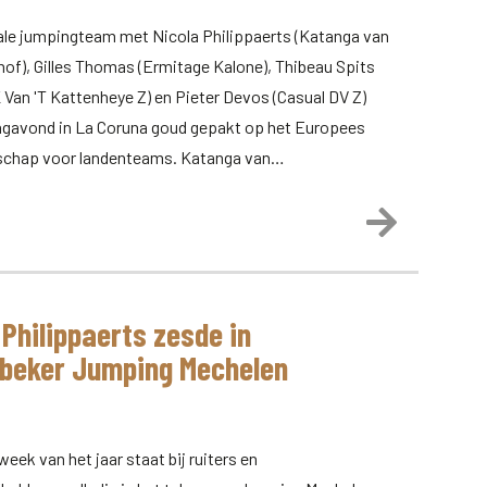
ale jumpingteam met Nicola Philippaerts (Katanga van
hof), Gilles Thomas (Ermitage Kalone), Thibeau Spits
 Van 'T Kattenheye Z) en Pieter Devos (Casual DV Z)
dagavond in La Coruna goud gepakt op het Europees
chap voor landenteams. Katanga van…
Lees meer
 Philippaerts zesde in
beker Jumping Mechelen
week van het jaar staat bij ruiters en