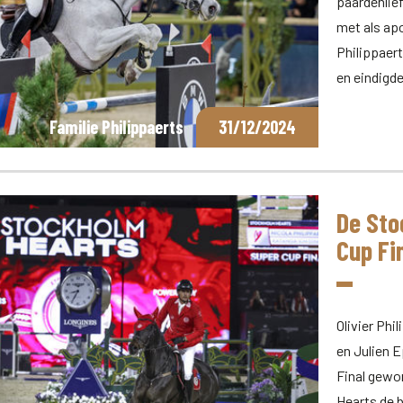
paardenlie
met als apo
Philippaer
en eindigde
Familie Philippaerts
31/12/2024
De Sto
Cup Fi
Olivier Phi
en Julien 
Final gewo
Hearts de b