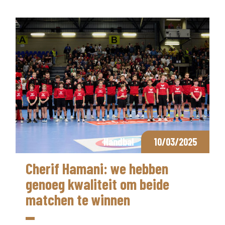
Handbal
10/03/2025
Cherif Hamani: we hebben
genoeg kwaliteit om beide
matchen te winnen