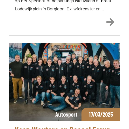
op Het Speelhof of de parkings Nieuwland of Graaf
Lodewijkplein in Borgloon. Ex-wielrenster en…
Lees 
Autosport
17/03/2025