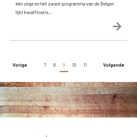
één zege en het zware programma van de Belgen
lijkt kwalificatie…
Lees 
Vorige
7
8
9
10
11
Volgende