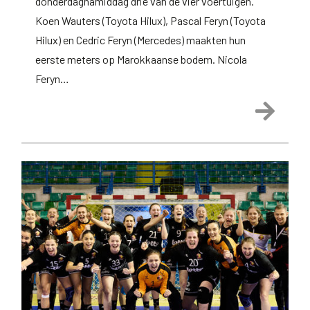
donderdagnamiddag drie van de vier voertuigen.
Koen Wauters (Toyota Hilux), Pascal Feryn (Toyota
Hilux) en Cedric Feryn (Mercedes) maakten hun
eerste meters op Marokkaanse bodem. Nicola
Feryn…
Lees 