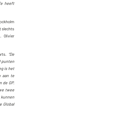
Ze heeft
tockholm
t slechts
 Olivier
arts.
“De
0 punten
g is het
n aan te
n de GP.
 we twee
 kunnen
e Global