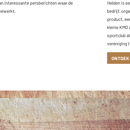
an interessante persberichten waar de
Helden is e
eewerkt.
bedrijf, org
product, ee
kleine KMO a
sportclub al
vereniging t
ONTDEK