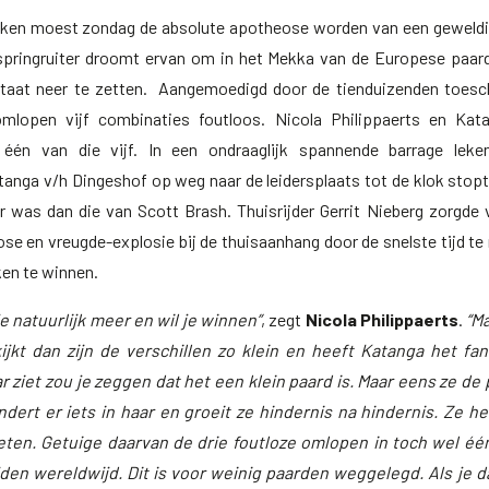
Aken moest zondag de absolute apotheose worden van een geweld
springruiter droomt ervan om in het Mekka van de Europese paar
ltaat neer te zetten. Aangemoedigd door de tienduizenden toes
mlopen vijf combinaties foutloos. Nicola Philippaerts en Kat
één van die vijf. In een ondraaglijk spannende barrage leke
tanga v/h Dingeshof op weg naar de leidersplaats tot de klok stop
er was dan die van Scott Brash. Thuisrijder Gerrit Nieberg zorgde
e en vreugde-explosie bij de thuisaanhang door de snelste tijd te 
en te winnen.
je natuurlijk meer en wil je winnen”
, zegt
Nicola Philippaerts
.
“Ma
ijkt dan zijn de verschillen zo klein en heeft Katanga het fan
ar ziet zou je zeggen dat het een klein paard is. Maar eens ze de
dert er iets in haar en groeit ze hindernis na hindernis. Ze he
en. Getuige daarvan de drie foutloze omlopen in toch wel éé
den wereldwijd. Dit is voor weinig paarden weggelegd. Als je da