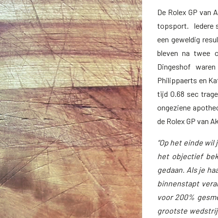
De Rolex GP van 
topsport. Iedere 
een geweldig resu
bleven na twee o
Dingeshof waren 
Philippaerts en Ka
tijd 0.68 sec trag
ongeziene apotheos
de Rolex GP van Ak
“Op het einde wil 
het objectief bek
gedaan. Als je ha
binnenstapt veran
voor 200% gesmet
grootste wedstrij