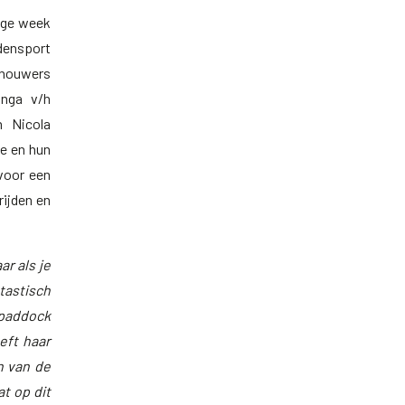
ige week
densport
chouwers
anga v/h
n Nicola
te en hun
 voor een
rijden en
ar als je
tastisch
 paddock
eft haar
n van de
t op dit