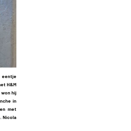
 eentje
 met H&M
 won hij
nche in
men met
. Nicola