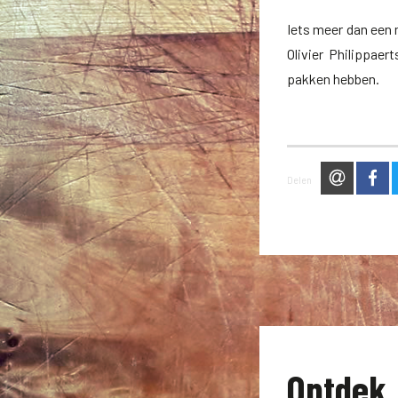
Iets meer dan een 
Olivier Philippaer
pakken hebben.
via e-ma
op
Delen
Ontdek