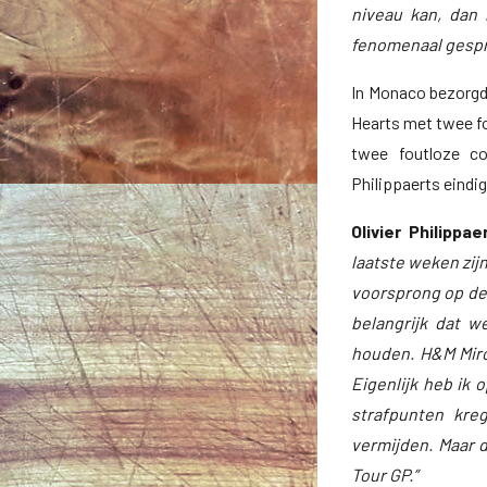
niveau kan, dan 
fenomenaal gespro
In Monaco bezorgd
Hearts met twee fo
twee foutloze co
Philippaerts eindi
Olivier Philippae
laatste weken zij
voorsprong op de 
belangrijk dat 
houden. H&M Mir
Eigenlijk heb ik 
strafpunten kre
vermijden. Maar d
Tour GP.”