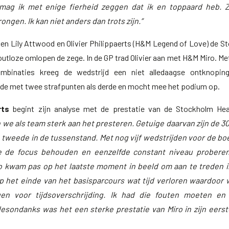
mag ik met enige fierheid zeggen dat ik en toppaard heb. 
ngen. Ik kan niet anders dan trots zijn.”
en Lily Attwood en Olivier Philippaerts (H&M Legend of Love) de S
utloze omlopen de zege. In de GP trad Olivier aan met H&M Miro. Me
mbinaties kreeg de wedstrijd een niet alledaagse ontknoping.
gde met twee strafpunten als derde en mocht mee het podium op.
rts
begint zijn analyse met de prestatie van de Stockholm He
n we als team sterk aan het presteren. Getuige daarvan zijn de 3
tweede in de tussenstand. Met nog vijf wedstrijden voor de boe
we de focus behouden en eenzelfde constant niveau probere
o kwam pas op het
laatste moment in beeld om aan te treden i
op het einde van het basisparcours wat tijd verloren waardoor
gen voor tijdsoverschrijding. Ik had die fouten moeten en
esondanks was het een sterke prestatie van Miro in zijn eerst